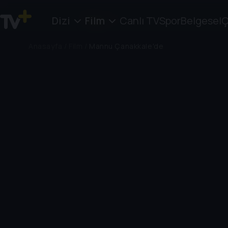
Dizi
Film
Canlı TV
Spor
Belgesel
Ç
Anasayfa
/
Film
/
Mannu Çanakkale'de