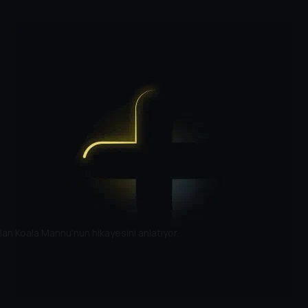
an Koala Mannu'nun hikayesini anlatıyor.