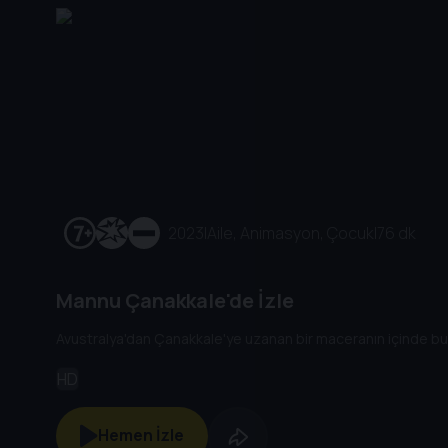
2023
|
Aile, Animasyon, Çocuk
|
76 dk
Mannu Çanakkale'de İzle
Avustralya'dan Çanakkale'ye uzanan bir maceranın içinde bul
HD
Hemen İzle