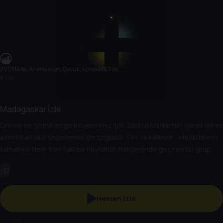
2005
|
Aile, Animasyon, Çocuk, Komedi
|
83 dk
83 dk
Madagaskar İzle
Görme ve işitme engelli üyelerimiz için; Sesli betimleme, işaret dili ve
ayrıntılı altyazı seçenekleriyle Engeller TV+’ta kalkıyor… Hayatlarının
tamamını New York'taki bir hayvanat bahçesinde geçiren bir grup
hayvan, Madagaskar ormanlarına ulaşır ve vahşi hayata uyum
HD
sağlamak zorunda kalırlar.
Hemen İzle