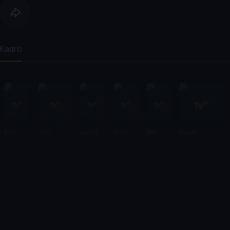
Kadro
Eric
Tom
Sacha
Chris
Ben
David
Darnell
McGrath
Baron
Rock
Stiller
Schwimmer
Cohen