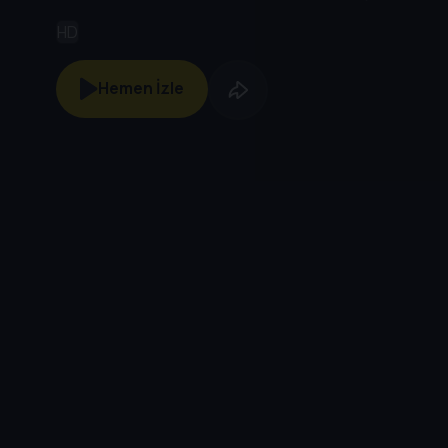
düşmanlarına karşı yardım eder.
HD
Hemen İzle