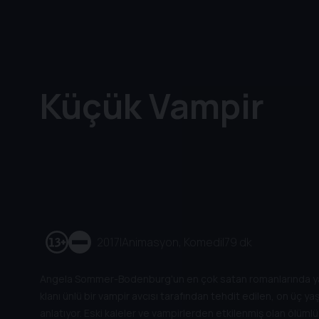
Küçük Vampir
2017
|
Animasyon, Komedi
|
79 dk
Angela Sommer-Bodenburg'un en çok satan romanlarında yar
klanı ünlü bir vampir avcısı tarafından tehdit edilen, on üç y
anlatıyor. Eski kaleler ve vampirlerden etkilenmiş olan ölüm