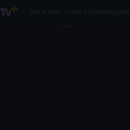
Dizi
Film
Canlı TV
Spor
Belgesel
Ç
Anasayfa
/
Film
/
Küçük Vampir