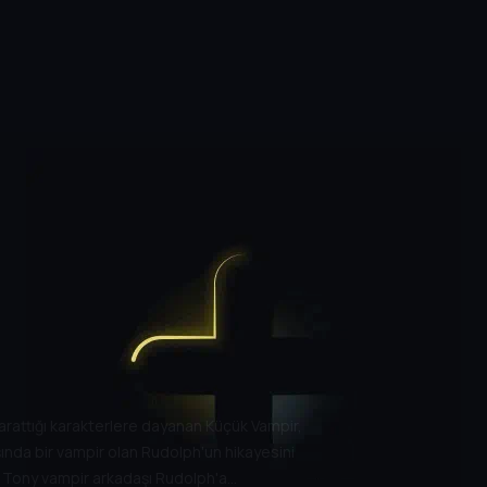
attığı karakterlere dayanan Küçük Vampir,
aşında bir vampir olan Rudolph'un hikayesini
lü Tony vampir arkadaşı Rudolph'a