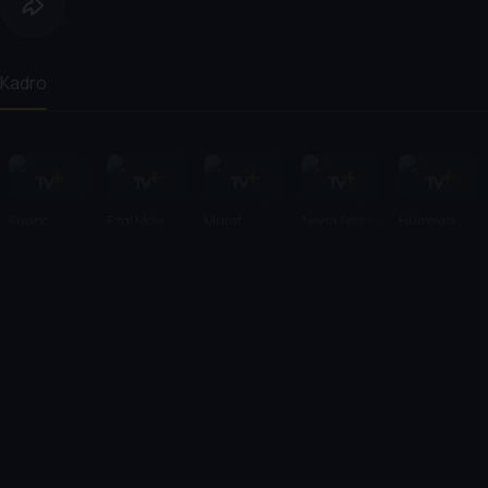
Kadro
Kıvanç
Ezgi Mola
Murat
Nevra Serezli
Hümeyra
Baruönü
Yıldırım