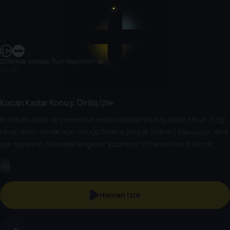
2016
|
Aile, Komedi, Türk Yapımı
|
104 dk
104 dk
Kocan Kadar Konuş: Diriliş İzle
İlk filmde ailesi ve çevresinin evlilik baskılarıyla baş eden Efsun (Ezgi
Mola) ikinci filmde aşık olduğu Sinan'a (Murat Yıldırım) kavuşuyor ama
aşk hayatının önündeki engeller azalmıyor. Efsun'un kendi kaotik
ailesinden sonra bu defa Sinan'ın ailesi, özellikle de babaannesi
HD
Cavide Hanım'la uğraşması gerekiyor ve olaylar çığırından çıkıyor. Aşık
olduğu adamla huzurlu bir beraberlik isterken türlü badireleri atlatıp
bu hayaline kavuşabilecek midir? Herkesin onun yerine karar verdiği
Hemen İzle
bir düğünü istiyor mudur sahiden?