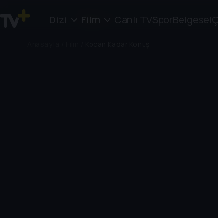
Dizi
Film
Canlı TV
Spor
Belgesel
Ç
Anasayfa
/
Film
/
Kocan Kadar Konuş