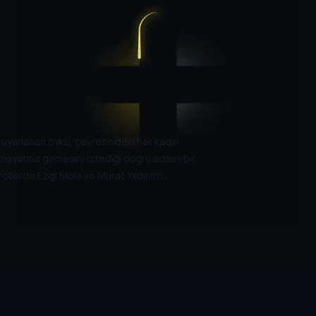
yarlanan öykü, çevresindeki her kadın
en, hayatına girmesini istediği doğru adamı bir
rollerde Ezgi Mola ve Murat Yıldırım'ı
iyor.