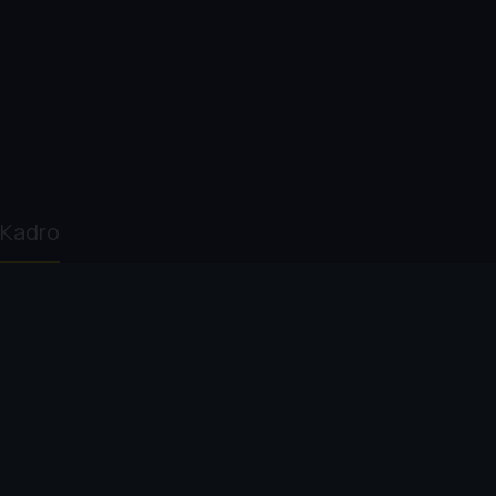
Kadro
Kıvanç Baruönü
Ezgi Mola
Murat Yıldırım
Nevra Serezli