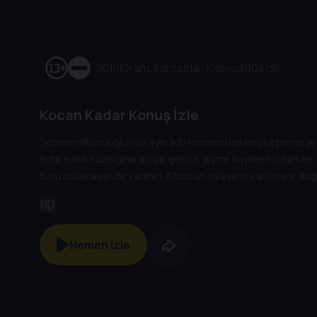
2015
|
Dram, Fantastik, Komedi
|
104 dk
Kocan Kadar Konuş İzle
Şebnem Burcuoğlu'nun aynı adlı romanından beyaz perdeye u
hızla evlilik hazırlığına girişip gelinlik giyme hayalleri kurark
türlü bulamayan bir kadının, Efsun'un hikayesini anlatıyor. Baş
izleyeceğimiz filmin yönetmenliğini ise Kıvanç Baruönü üstlen
HD
Hemen İzle