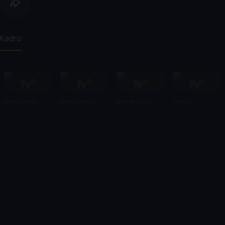
Kadro
Onur Öğden
Ferdi Sancar
Ahmet Dursun
Tolga Öz