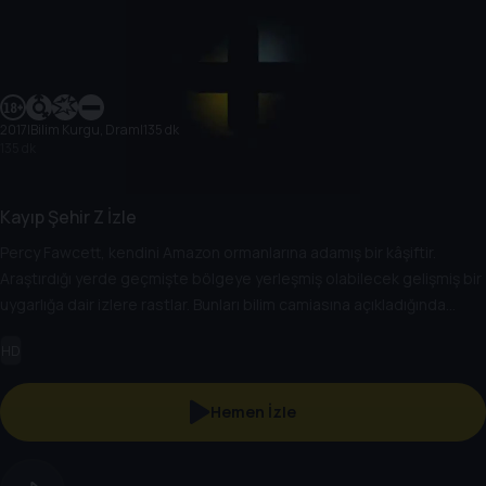
2017
|
Bilim Kurgu, Dram
|
135 dk
135 dk
Kayıp Şehir Z İzle
Percy Fawcett, kendini Amazon ormanlarına adamış bir kâşiftir.
Araştırdığı yerde geçmişte bölgeye yerleşmiş olabilecek gelişmiş bir
uygarlığa dair izlere rastlar. Bunları bilim camiasına açıkladığında
beklediği tepkiyi almaz. Amazon ormanlarına geri dönen Percy ve
HD
ekibi, araştırmaları sırasında ortadan kaybolur. Percy ve ekibinin
kaybolduğu bu bölge, kayıtlara Kayıp Z Şehri olarak geçecektir.
Hemen İzle