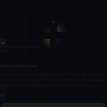
2016
|
Animasyon, Çocuk
|
86 dk
86 dk
Karlar Kralı Norm İzle
Kuzey Kutbu’nda yaşayan kutup ayısı Norm, Greene adında zengin
bir adam gelip de kutup evleri projesini açıklayana kadar huzurlu bir
yaşam sürmektedir. Yaşadığı alanı yok edecek olan bu projeyi
durdurmak için arkadaşları ile birlikte New York’a giderek Greene’nin
HD
şirketinin maskotu olur ve projeyi baltalamak için herşeyi yapar.