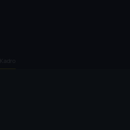
Kadro
Robert Harmon
Jean-Claude Van
Rosanna Arquette
Damme