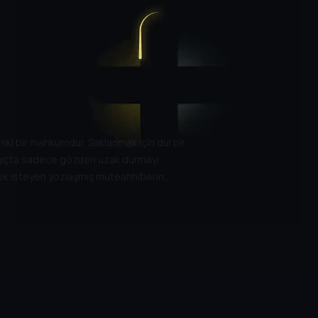
ski bir mahkumdur. Saklanmak için dul bir
şlangıçta sadece gözden uzak durmayı
mek isteyen yozlaşmış müteahhitlerin
eyi korumak arasında kalan Sam, adaleti