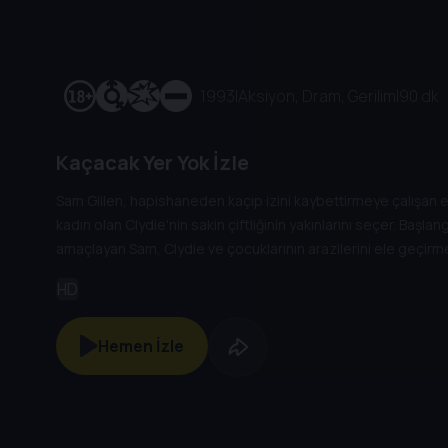
1993
|
Aksiyon, Dram, Gerilim
|
90 dk
Kaçacak Yer Yok İzle
Sam Gillen, hapishaneden kaçıp izini kaybettirmeye çalışan e
kadın olan Clydie'nin sakin çiftliğinin yakınlarını seçer. Ba
amaçlayan Sam, Clydie ve çocuklarının arazilerini ele geçir
tehdidi altında olduğunu fark eder. Kaçmak ile masum bir ail
HD
kendi yöntemleriyle sağlamaya karar verir.
Hemen İzle