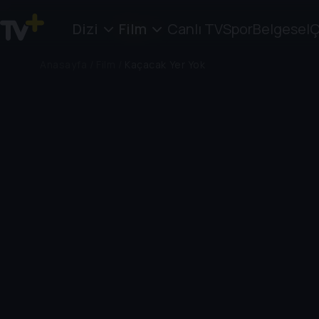
Dizi
Film
Canlı TV
Spor
Belgesel
Ç
Anasayfa
/
Film
/
Kaçacak Yer Yok