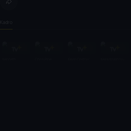
Kadro
Kenneth
Chris Pine
Kevin Costner
Keira Knightley
Branagh