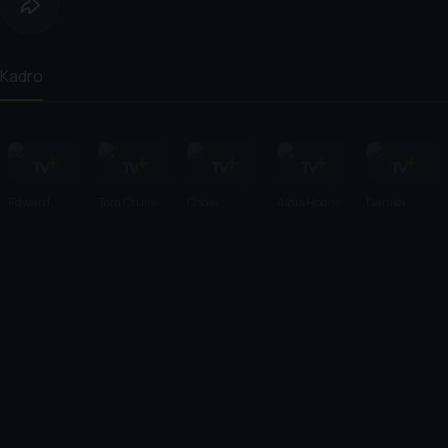
Kadro
Edward
Tom Cruise
Cobie
Aldis Hodge
Danika
Zwick
Smulders
Yarosh