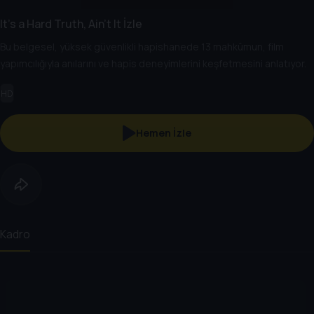
It's a Hard Truth, Ain't It İzle
Bu belgesel, yüksek güvenlikli hapishanede 13 mahkûmun, film
yapımcılığıyla anılarını ve hapis deneyimlerini keşfetmesini anlatıyor.
HD
Hemen İzle
Kadro