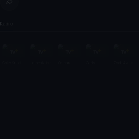
Kadro
Colin Krisel
James Krisel
Samara
Carly
Zach Avery
Weaving
Chaikin