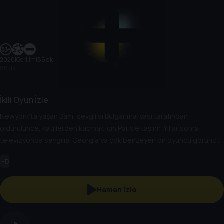
2020
|
Gerilim
|
86 dk
86 dk
İkili Oyun İzle
Newyork’ta yaşan Sam, sevgilisi Bulgar mafyası tarafından
öldürülünce, katillerden kaçmak için Paris’e taşınır. Yıllar sonra
televizyonda sevgilisi Georgia’ya çok benzeyen bir oyuncu görünce
bunu araştırmak için Los Angelas’a gider.
HD
Hemen İzle