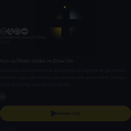
2019
|
Gerilim, Aksiyon
|
130 dk
130 dk
Hızlı ve Öfkeli: Hobbs ve Shaw İzle
Ölümcül bir biyolojik tehdidi durdurmak için İngiltere'ye gönderilen
Amerikalı ajan Luke Hobbs, azılı düşmanı olan paralı asker Deckard
Shaw ile iş birliği yapmak zorunda kalır.
HD
Hemen İzle