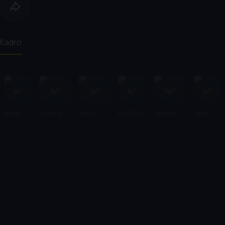
Kadro
David
Dwayne
Jason
Idris Elba
Vanessa
Helen
Leitch
Johnson
Statham
Kirby
Mirren