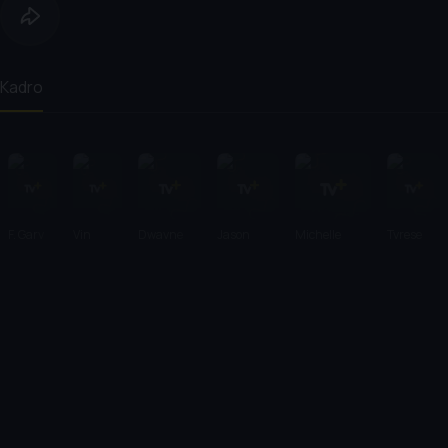
Kadro
F. Gary
Vin
Dwayne
Jason
Michelle
Tyrese
Gray
Diesel
Johnson
Statham
Rodriguez
Gibson