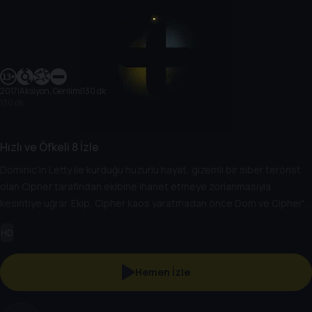
2017
|
Aksiyon, Gerilim
|
130 dk
130 dk
Hızlı ve Öfkeli 8 İzle
Dominic'in Letty ile kurduğu huzurlu hayat, gizemli bir siber terörist
olan Cipher tarafından ekibine ihanet etmeye zorlanmasıyla
kesintiye uğrar. Ekip, Cipher kaos yaratmadan önce Dom ve Cipher'ı
bulmak zorundadır.
HD
Hemen İzle