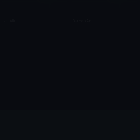
Izer Aliu
Burhan Amiti
Cihazlar
Öne Çıkanlar
TV+ Pro