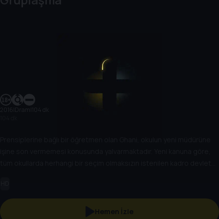
2016
|
Dram
|
104 dk
104 dk
Prensiplerine bağlı bir öğretmen olan Ghani, okulun yeni müdürüne
işine son vermemesi konusunda yalvarmaktadır. Yeni kanuna göre,
tüm okullarda herhangi bir seçim olmaksızın istenilen kadro devlet
tarafından atanmakta ve yeni yönetim de istediği kişinin işine son
HD
verebilmektedir. Bu, devletin etnik ayrım konusunda aldığı bir tavırdır.
Hemen İzle