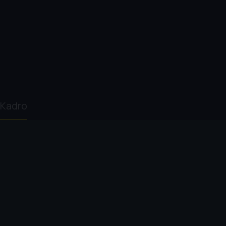
Kadro
Natuk Baytan
Kemal Sunal