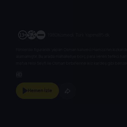
1980
|
Komedi, Türk Yapımı
|
85 dk
Filmlerde figuranlık yapan Osman kahveci Hamza'nın kızkard
alamamıştır. Bu arada mahalleliye borç para veren tefeci ha
mafya reisi Seyfi ile Osman birbirlerine ikiz kardeş gibi benz
geçerek haraç toplamaya başlar. Amacı mahallelinin borcunu
HD
mafya reisleri Osman'ın peşine düşerler.
Hemen İzle