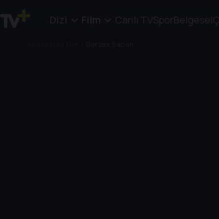
Dizi
Film
Canlı TV
Spor
Belgesel
Ç
Anasayfa
/
Film
/
Gerzek Şaban