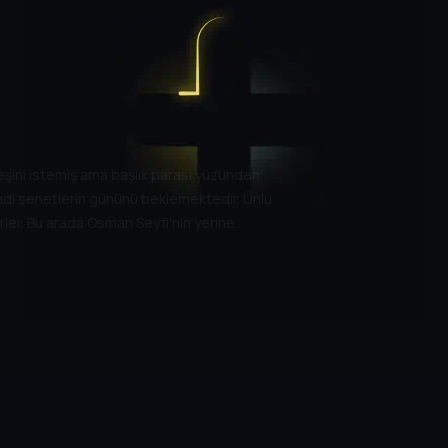
eşini istemiş ama başlık parası yüzünden
mdi senetlerin gününü beklemektedir. Ünlü
erler. Bu arada Osman Seyfi'nin yerine
 ödemektir. Ama gerçek Seyfi ile diğer