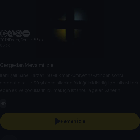
2012
|
Dram, Gerilim
|
88 dk
88 dk
Gergedan Mevsimi İzle
İranlı şair Sahel Farzan, 30 yıllık mahkumiyet hayatından sonra
serbest bırakılır. 30 yıl önce ailesine öldüğü bildirildiği için, ülkeyi terk
eden eşi ve çocuklarını bulmak için İstanbul’a gelen Sahel’in
hikayesini geçmişi ve bugünü harmanlayarak anlatıyor. 30 yıl sonra
HD
hapishaneden çıkan Şair Sahel, kendisini öldü bildiği için İstanbul’a
giden karısını bulmak üzere İstanbul’a gelir. Sahel’in de, eşinin de
hayatlarını alt üst eden kişinin de buluştuğu ortak nokta, “Aşk”tır.
Hemen İzle