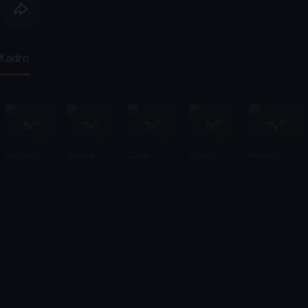
Kadro
Bahman
Monica
Caner
Yılmaz
Behrouz
Ghobadi
Bellucci
Cindoruk
Erdoğan
Vossoughi