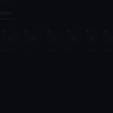
Kadro
Jean-Pierre
Luc
Babette
Elsa
Janaina
Lucie
Dardenne
Dardenne
Verbeek
Houben
Halloy
Laruel