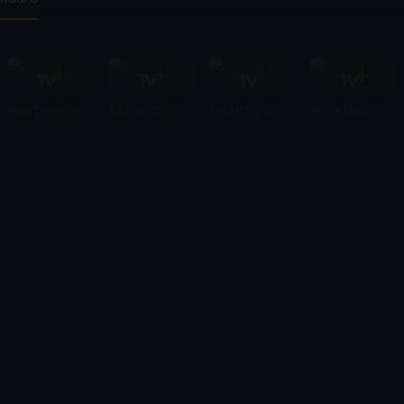
Raşit Çelikezer
Asuman Dabak
Yosi Mizrahi
Wilma Elles