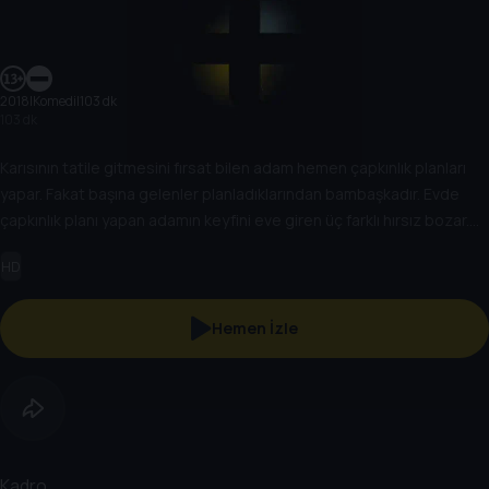
2018
|
Komedi
|
103 dk
103 dk
Karısının tatile gitmesini fırsat bilen adam hemen çapkınlık planları
yapar. Fakat başına gelenler planladıklarından bambaşkadır. Evde
çapkınlık planı yapan adamın keyfini eve giren üç farklı hırsız bozar.
Bu yetmezmiş gibi, bir de karısı sürpriz yapmak için aniden eve geri
HD
döner.
Hemen İzle
Kadro