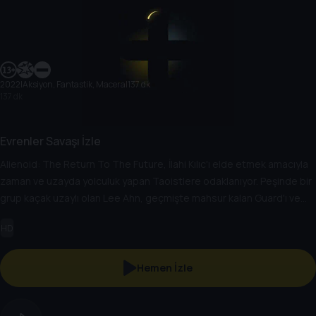
2022
|
Aksiyon, Fantastik, Macera
|
137 dk
137 dk
Evrenler Savaşı İzle
Alienoid: The Return To The Future, İlahi Kılıc'ı elde etmek amacıyla
zaman ve uzayda yolculuk yapan Taoistlere odaklanıyor. Peşinde bir
grup kaçak uzaylı olan Lee Ahn, geçmişte mahsur kalan Guard'ı ve
cyborg Thunder'ı günümüze getirebilemek için bir zaman yolculuğu
HD
portalı açan İlahi Kılıc’ın peşine düşer.
Hemen İzle