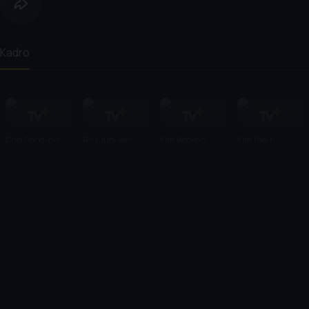
Kadro
Choi Dong-hoon
Ryu Jun-yeol
Kim Woo-bin
Kim Tae-ri