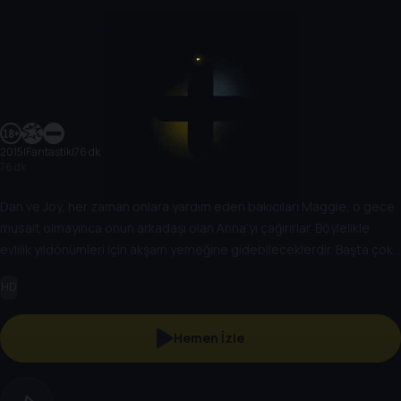
2015
|
Fantastik
|
76 dk
76 dk
Dan ve Joy, her zaman onlara yardım eden bakıcıları Maggie, o gece
musait olmayınca onun arkadaşı olan Anna’yı çağırırlar. Böylelikle
evlilik yıldönümleri için akşam yemeğine gidebileceklerdir. Başta çok
eğlenceli ve iyi biri gibi görünen Anna, bir süre sonra üç çocuk
HD
üzerinde de psikolojik işkenceler uygulamaya başlar.
Hemen İzle