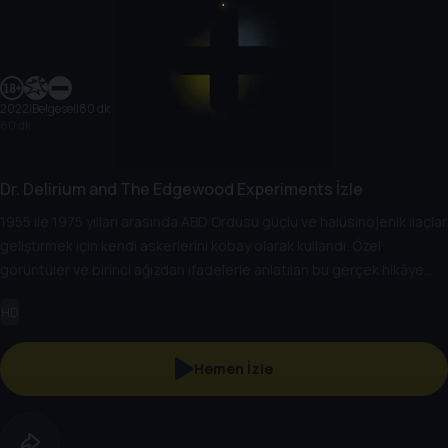
2022
|
Belgesel
|
80 dk
80 dk
Dr. Delirium and The Edgewood Experiments İzle
1955 ile 1975 yılları arasında ABD Ordusu güçlü ve halüsinojenik ilaçlar
geliştirmek için kendi askerlerini kobay olarak kullandı. Özel
görüntüler ve birinci ağızdan ifadelerle anlatılan bu gerçek hikâye
ABD tarihinin en karanlık sayfalarından biri.
HD
Hemen İzle