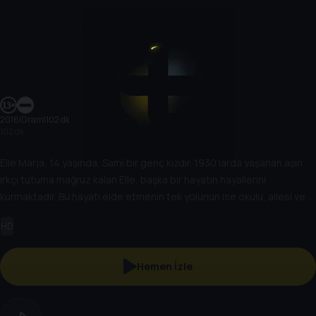
2016
|
Dram
|
102 dk
102 dk
Elle Marja, 14 yaşında, Sami bir genç kızdır. 1930’larda yaşanan aşırı
ırkçı tutuma mağruz kalan Elle, başka bir hayatın hayallerini
kurmaktadır. Bu hayatı elde etmenin tek yolunun ise okulu, ailesi ve
ırkı ile olan tüm bağlarını koparmak olduğunu düşünmeye başlar...
HD
Hemen İzle