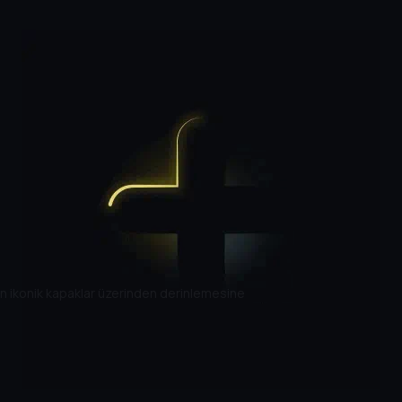
en ikonik kapaklar üzerinden derinlemesine