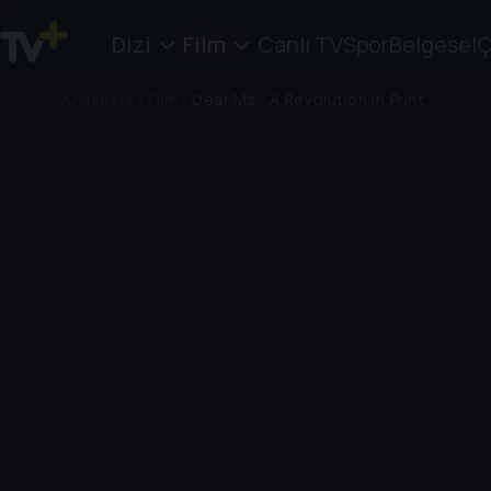
Dizi
Film
Canlı TV
Spor
Belgesel
Ç
Anasayfa
/
Film
/
Dear Ms.: A Revolution in Print