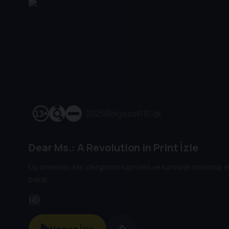
2025
|
Belgesel
|
110 dk
Dear Ms.: A Revolution in Print İzle
Üç sinemacı, Ms. dergisinin kapsamlı ve karmaşık mirasına, 
bakar.
HD
Hemen İzle