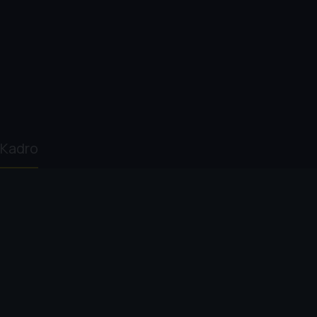
Kadro
Dan Hartley
David Holmes
Daniel Radcliffe