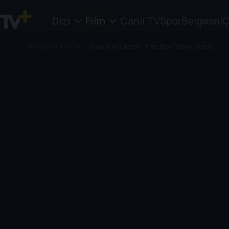
Dizi
Film
Canlı TV
Spor
Belgesel
Ç
Anasayfa
/
Film
/
David Holmes: The Boy Who Lived