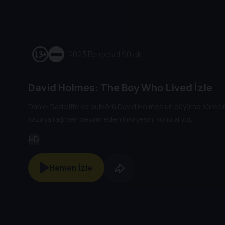
2023
|
Belgesel
|
90 dk
David Holmes: The Boy Who Lived İzle
Daniel Radcliffe ve dublörü David Holmes'un büyüme sürecini
kazaya rağmen devam eden hikayesini konu alıyor.
HD
Hemen İzle