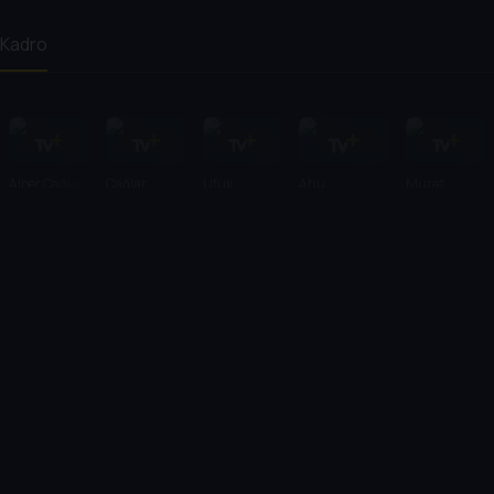
Kadro
Alper Çağlar
Çağlar
Ufuk
Ahu
Murat
Ertuğrul
Bayraktar
Türkpençe
Serezli