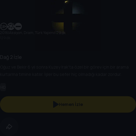
2016
|
Aksiyon, Dram, Türk Yapımı
|
129 dk
129 dk
Dağ 2 İzle
Oğuz ve Bekir 6 yıl sonra Kuzey Irak'ta özel bir görev için bir arama
kurtarma timine katılır. İşler bu sefer hiç olmadığı kadar zordur.
HD
Hemen İzle