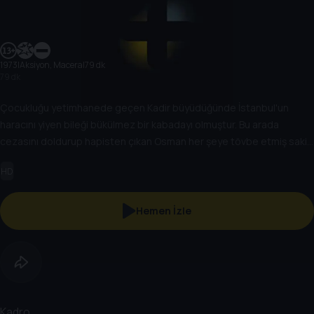
1973
|
Aksiyon, Macera
|
79 dk
79 dk
Çocukluğu yetimhanede geçen Kadir büyüdüğünde İstanbul'un
haracını yiyen bileği bükülmez bir kabadayı olmuştur. Bu arada
cezasını doldurup hapisten çıkan Osman her şeye tövbe etmiş sakin
bir hayat sürmektedir. Kadir ile baş edemeyenler Kadir'in üstüne bu
HD
kez eskilerin ünlü kabadayısı Osman'ı sürerler. Oysa Osman Kadir'in
babasıdır ve oğlunu tanır. Oğlu ile birlikte karanlık adamların üzerine
giderler.
Hemen İzle
Kadro