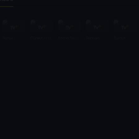
Natuk
Cüneyt Arkın
Ahmet Mekin
Perihan
Turgut
Baytan
Savaş
Özatay