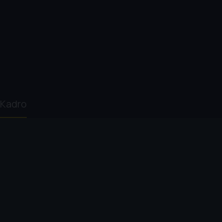
Kadro
Luca Guadagnino
Timothée
Taylor Russell
Mar
Chalamet