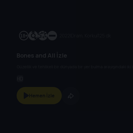
2022
|
Dram, Korku
|
125 dk
Bones and All İzle
Güzellik ve tehlikeli bir dünyada bir yer bulma arayışındaki iki 
HD
Hemen İzle