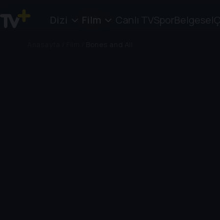
Dizi
Film
Canlı TV
Spor
Belgesel
Ç
Anasayfa
/
Film
/
Bones and All