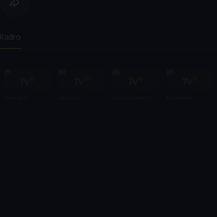
Kadro
Lake Bell
Lake Bell
Fred Melamed
Michaela
Watkins