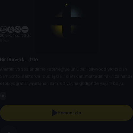
2013
|
Komedi
|
89 dk
89 dk
Bir Dünya ki... İzle
Anlatım ve seslendirme yeteneğiyle ünlü bir Hollywood yıldızı olan
Sam Sotto, sektörde “dublaj kralı” olarak anılmaktadır. Yakın zamanda
otobiyografisi yayınlanan Sam, 60 yaşına girdiğinde yaşam boyu
başarı ödülünün de sahibi olacaktır. 31 yaşındaki kızı Carol ise babası
HD
tarafından her zaman gölgede bırakılmış bir vokal koçudur.
Seslendirme konusunda başarılı olmak için elinden geleni yapan
kadın asla pes etmeyecektir.
Hemen İzle