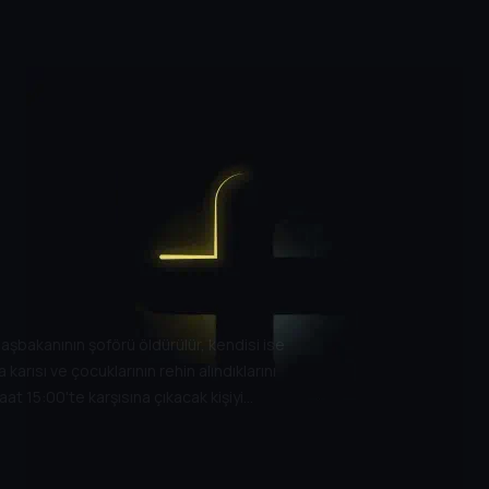
başbakanının şoförü öldürülür, kendisi ise
karısı ve çocuklarının rehin alındıklarını
Saat 15:00'te karşısına çıkacak kişiyi