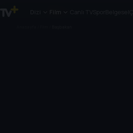
Dizi
Film
Canlı TV
Spor
Belgesel
Ç
Anasayfa
/
Film
/
Başbakan