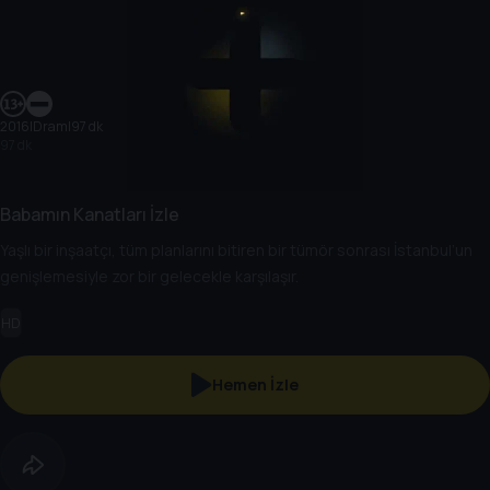
2016
|
Dram
|
97 dk
97 dk
Babamın Kanatları İzle
Yaşlı bir inşaatçı, tüm planlarını bitiren bir tümör sonrası İstanbul’un
genişlemesiyle zor bir gelecekle karşılaşır.
HD
Hemen İzle