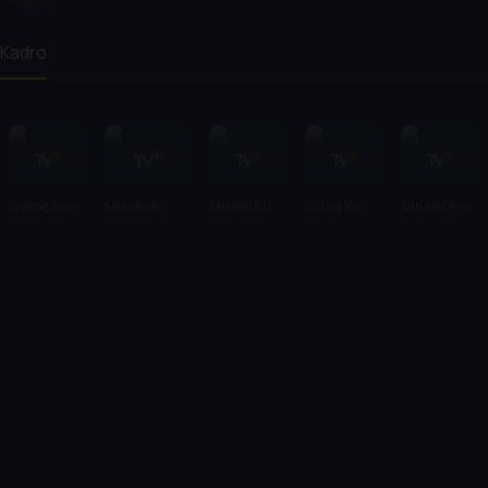
Kadro
Kıvanç Sezer
Menderes
Musab Ekici
Kübra Kip
Tansel Öngel
Samancılar