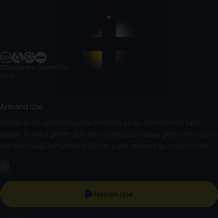
2024
|
Gerilim, Dram
|
112 dk
112 dk
Armand İzle
Okulda iki altı yaşındaki çocuk hakkında çıkan, cinsel içerikli taciz
iddiası, iki aileyi gerilim dolu bir toplantıda bir araya getirir. Film, olayın
kendisini değil, yetişkinlerin şüphe, panik ve kendi geçmişlerindeki
sırlarla örülü tepkilerini, klostrofobik bir ortamda inceler. Armand,
HD
belirsizliğin ortasında kalan masumiyet ve suçlama refleksinin
psikolojik bir dramıdır.
Hemen İzle