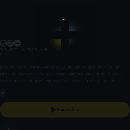
1970
|
Dram, Türk Yapımı
|
84 dk
84 dk
İkinci Dünya savaşının olanca hızıyla devam ettiği günlerde Alman
Hastanesinde doktor olarak çalışan Alman ajanı Hilda ile Türk gizli
teşkilatının İstanbul şefi binbaşı Seyfi'nin yolları kesişir. İkisi de
birbirlerine aşık olurlar. Hilda'yı sıkıştıran Alman gizli servisi Seyfî'yi
HD
öldürmesi için talimat verir ama Hilda bunu başaramaz çünkü Seyfi'yi
sevmektedir.
Hemen İzle