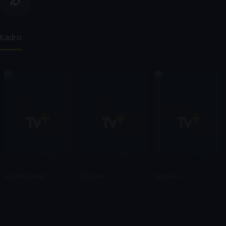
Kadro
Muzaffer Aslan
Filiz Akın
Ediz Hun