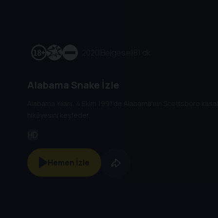
2020
|
Belgesel
|
81 dk
Alabama Snake İzle
Alabama Yılanı, 4 Ekim 1991'de Alabama'nın Scottsboro kasa
hikâyesini keşfeder.
HD
Hemen İzle