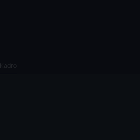
Kadro
Theo Love
Darlene
Doris Summerford
Cl
Summerford