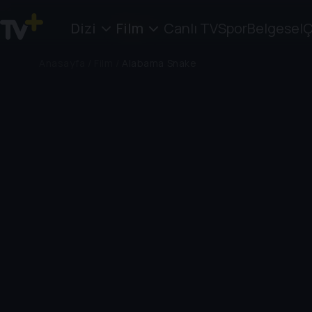
Dizi
Film
Canlı TV
Spor
Belgesel
Ç
Anasayfa
/
Film
/
Alabama Snake