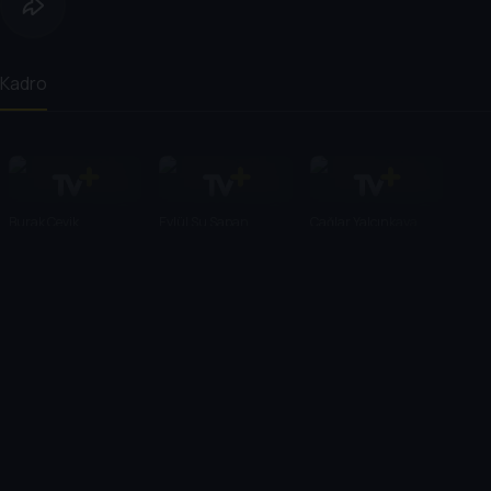
Kadro
Burak Çevik
Eylül Su Sapan
Çağlar Yalçınkaya