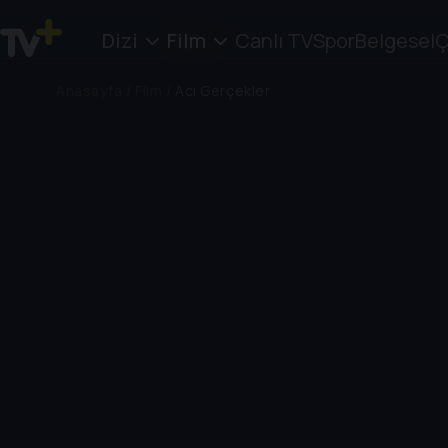
Dizi
Film
Canlı TV
Spor
Belgesel
Ç
Anasayfa
/
Film
/
Acı Gerçekler