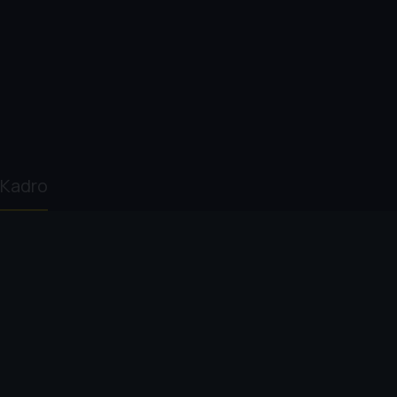
Kadro
Mike Leigh
Marianne Jean-
Michele Austin
Dav
Baptiste