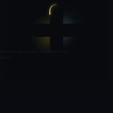
kli eleştiri yapması onu yalnızlaştırır ancak
i korur.
r.