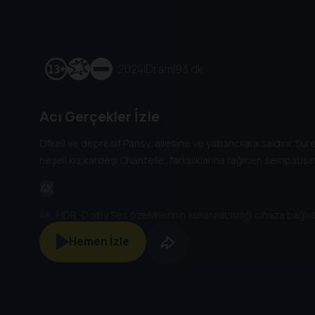
2024
|
Dram
|
93 dk
Acı Gerçekler İzle
Öfkeli ve depresif Pansy, ailesine ve yabancılara saldırır. Süre
neşeli kız kardeşi Chantelle, farklılıklarına rağmen sempatisin
4K
4K, HDR, Dolby Ses özelliklerinin kullanılabilirliği cihaza bağlıdı
Hemen İzle