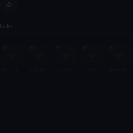
Kadro
Hur Jin-ho
Sul Kyung-
Jang Dong-
Kim Hee-ae
Claudia Kim
gu
gun