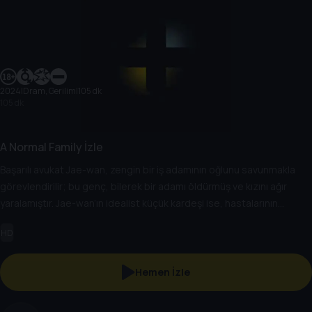
2024
|
Dram, Gerilim
|
105 dk
105 dk
A Normal Family İzle
Başarılı avukat Jae-wan, zengin bir iş adamının oğlunu savunmakla
görevlendirilir; bu genç, bilerek bir adamı öldürmüş ve kızını ağır
yaralamıştır. Jae-wan’ın idealist küçük kardeşi ise, hastalarının
sağlığını her zaman kârın önüne koyan dürüst bir çocuk doktorudur.
HD
Kardeşler, aylık lüks akşam yemeklerinde buluşur, ancak ergen
yaşlarındaki çocuklarıyla ilgili beklenmedik bir olay, vicdanlarını sınar
ve alışılmış sohbetlerini tamamen değiştirir. Bu dramatik hikâye, aile
Hemen İzle
bağları, adalet ve vicdan temalarını sorgulatıyor.