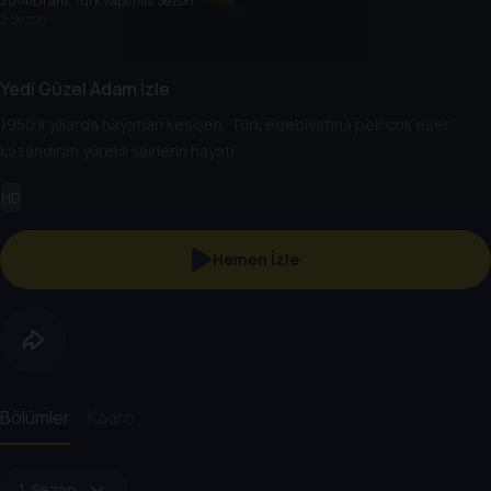
2014
|
Dram, Türk Yapımı
|
2 Sezon
2 Sezon
Yedi Güzel Adam İzle
1950’li yıllarda hayatları kesişen, Türk edebiyatına pek çok eser
kazandıran yürekli şairlerin hayatı.
HD
Hemen İzle
Bölümler
Kadro
1. Sezon