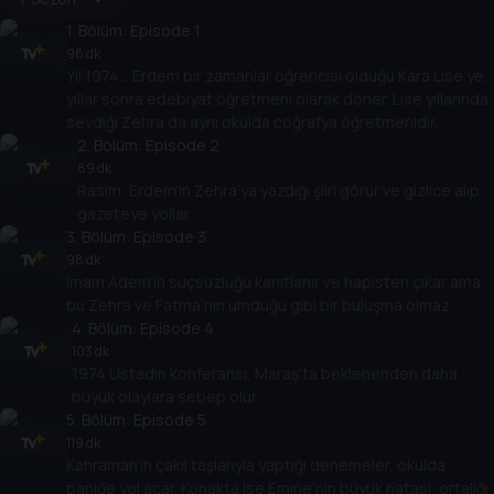
1
. Bölüm:
Episode 1
96 dk
Yıl 1974… Erdem bir zamanlar öğrencisi olduğu Kara Lise’ye,
yıllar sonra edebiyat öğretmeni olarak döner. Lise yıllarında
sevdiği Zehra da aynı okulda coğrafya öğretmenidir.
2
. Bölüm:
Episode 2
89 dk
Rasim, Erdem'in Zehra'ya yazdığı şiiri görür ve gizlice alıp
gazeteye yollar.
3
. Bölüm:
Episode 3
98 dk
İmam Adem’in suçsuzluğu kanıtlanır ve hapisten çıkar ama
bu Zehra ve Fatma’nın umduğu gibi bir buluşma olmaz.
4
. Bölüm:
Episode 4
103 dk
1974 Üstadın konferansı, Maraş'ta beklenenden daha
büyük olaylara sebep olur.
5
. Bölüm:
Episode 5
119 dk
Kahraman'ın çakıl taşlarıyla yaptığı denemeler, okulda
paniğe yol açar. Konakta ise Emine'nin büyük hatası, ortalığı