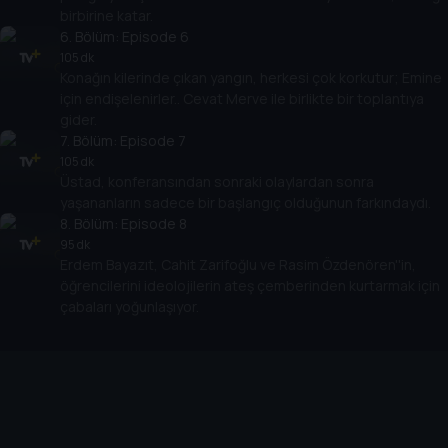
birbirine katar.
6
. Bölüm:
Episode 6
105 dk
Konağın kilerinde çıkan yangın, herkesi çok korkutur; Emine
için endişelenirler.. Cevat Merve ile birlikte bir toplantıya
gider.
7
. Bölüm:
Episode 7
105 dk
Üstad, konferansından sonraki olaylardan sonra
yaşananların sadece bir başlangıç olduğunun farkındaydı.
8
. Bölüm:
Episode 8
95 dk
Erdem Bayazıt, Cahit Zarifoğlu ve Rasim Özdenören''in,
öğrencilerini ideolojilerin ateş çemberinden kurtarmak için
çabaları yoğunlaşıyor.
Cihazlar
Öne Çıkanlar
TV+ Pro