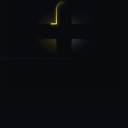
digârı bir tarot destesi kullanarak burç