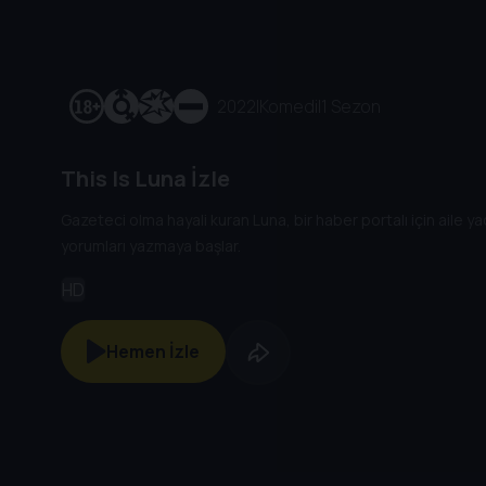
2022
|
Komedi
|
1 Sezon
This Is Luna İzle
Gazeteci olma hayali kuran Luna, bir haber portalı için aile ya
yorumları yazmaya başlar.
HD
Hemen İzle