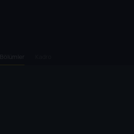
Bölümler
Kadro
1. Sezon
1
. Bölüm:
The Sun
29 dk
Luna, Jornaw haber portalında bir iş görüşmesine çağrılır. A
falcı pozisyonudur.
2
. Bölüm:
The Dog
33 dk