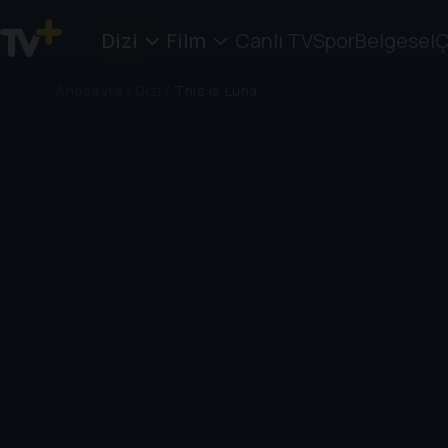
Dizi
Film
Canlı TV
Spor
Belgesel
Ç
Anasayfa
/
Dizi
/
This Is Luna