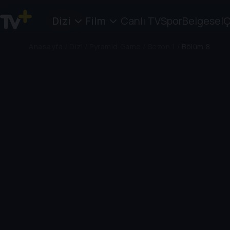
Dizi
Film
Canlı TV
Spor
Belgesel
Ç
Anasayfa
/
Dizi
/
Pyramid Game
/
Sezon 1
/
Bölüm 8