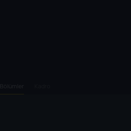
Bölümler
Kadro
1. Sezon
1
. Bölüm:
The Transfer Student
50 dk