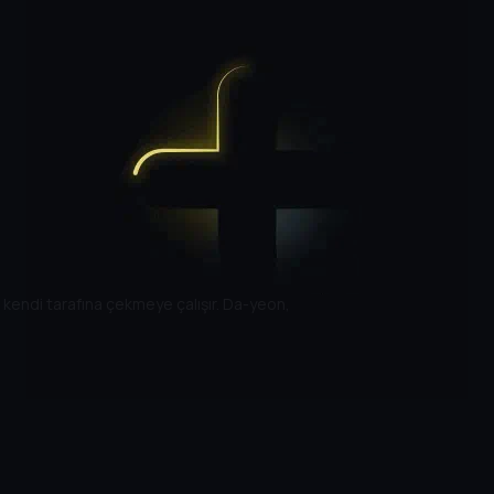
ı kendi tarafına çekmeye çalışır. Da-yeon,