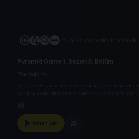
2024
|
Aksiyon, Gerilim, Dram
|
56 dk
Pyramid Game
1. Sezon
8. Bölüm
The Majority
Su-ji, piramit oyununu bozmak için daha fazla sınıf arkadaşın
Eun-jung'a saldırdıktan sonra başka bir okula transfer edilir.
HD
Hemen İzle