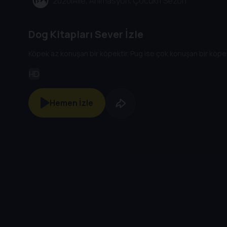
2020
|
Aile, Animasyon, Çocuk
|
1 Sezon
Dog Kitapları Sever İzle
Köpek az konuşan bir köpektir. Pug ise çok konuşan bir köpektir. İ
HD
Hemen İzle