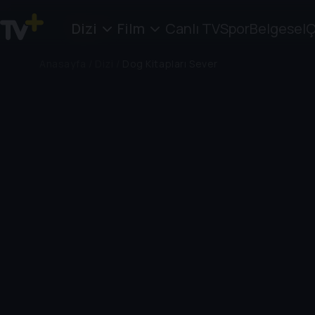
Dizi
Film
Canlı TV
Spor
Belgesel
Ç
Anasayfa
/
Dizi
/
Dog Kitapları Sever