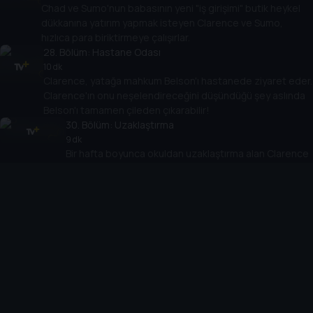
Chad ve Sumo'nun babasının yeni "iş girişimi" butik heykel
dükkanına yatırım yapmak isteyen Clarence ve Sumo,
hızlıca para biriktirmeye çalışırlar.
28
. Bölüm:
Hastane Odası
10 dk
Clarence, yatağa mahkum Belson'ı hastanede ziyaret eder.
Clarence'ın onu neşelendireceğini düşündüğü şey aslında
Belson'ı tamamen çileden çıkarabilir!
30
. Bölüm:
Uzaklaştırma
9 dk
Bir hafta boyunca okuldan uzaklaştırma alan Clarence
ve Sumo, sınıfta asla öğrenemeyecekleri her türlü
gerçeği öğrenirler!
31
. Bölüm:
Kaplumbağa Şapkası
11 dk
Bayan Baker yanlışlıkla bir hafta sonu projesi
verir.
32
. Bölüm:
Kaz'ın Takibi
10 dk
Clarence kuşlara sandviçini yedirmekten mutluluk
duyar.