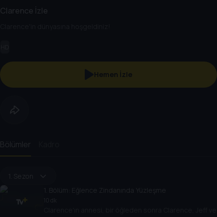
Clarence İzle
Clarence'in dünyasına hoşgeldiniz!
HD
Hemen İzle
Bölümler
Kadro
1. Sezon
1
. Bölüm:
Eğlence Zindanında Yüzleşme
10 dk
Clarence'ın annesi, bir öğleden sonra Clarence, Jeff ve