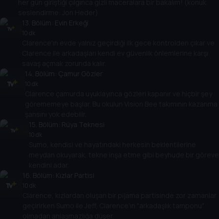
her gün giriştiği çılgınca gizli maceralara bir bakalım! (konuk
seslendirme: Jon Heder)
13
. Bölüm:
Evin Erkeği
10 dk
Clarence'ın evde yalnız geçirdiği ilk gece kontrolden çıkar ve
Clarence ile arkadaşları kendi ev güvenlik önlemlerine karşı
savaş açmak zorunda kalır.
14
. Bölüm:
Çamur Gözler
10 dk
Clarence çamurda uyuklayınca gözleri kapanır ve hiçbir şey
görememeye başlar. Bu okulun Vision Bee takımının kazanma
şansını yok edebilir.
15
. Bölüm:
Rüya Teknesi
10 dk
Sumo, kendisi ve hayatındaki herkesin beklentilerine
meydan okuyarak, tekne inşa etme gibi beyhude bir göreve
kendini adar.
16
. Bölüm:
Kızlar Partisi
10 dk
Clarence, kızlardan oluşan bir pijama partisinde zor zamanlar
geçirirken Sumo ile Jeff, Clarence'ın "arkadaşlık tamponu"
olmadan anlaşmazlığa düşer.