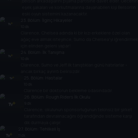
Belson arkadaşlarını pijama partisine davet eder. Gecenin
eşek şakaları ve korkutmalarına dayanabilen kişi Belson'ın
eski oyun sistemini kazanacaktır.
23
. Bölüm:
İlginç Hikayeler
10 dk
Clarence, Chelsea adında ki bir kızı erkeklere özel olan
ağaç eve almak isteyince, Sumo da Chelsea'yi iğrendirmek
için elinden geleni yapar!
24
. Bölüm:
İlk Tanışma
10 dk
Clarence, Sumo ve Jeff ilk tanıştıkları günü hatırlarlar -
ancak birkaç ayrıntı belirsizdir.
25
. Bölüm:
Hastalar
10 dk
Clarence bir doktorun bekleme odasındadır.
26
. Bölüm:
Rough Riders İlk Okulu
9 dk
Clarence, okulunun sponsorluğunun tekinsiz bir şirket
tarafından devralınacağını öğrendiğinde sisteme karşı
dik durmaya çalışır.
27
. Bölüm:
Tehlikeli İş
11 dk