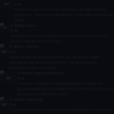
10 dk
Clarence'ın annesi onu sıkıcı bir akşam yemeği partisine
götürünce, Clarence bulabildiği her yerde eğlence aramaya
başlar.
9
. Bölüm:
Korna
10 dk
İletişim becerilerini geliştirmek isteyen Clarence, klaksona
yönelir. Gerçekten sinir bozucu.
10
. Bölüm:
Para Avı
10 dk
Clarence yeni arkadaşlar edinmek için "dolar avı" oyunu
düzenler ancak yanlışlıkla annesinin ona verdiği parayı
gömdüğünde işler ters gider.
11
. Bölüm:
Hayvanat Bahçesi
10 dk
Clarence ve Belson, hayvanat bahçesine yapılan bir
gezide eşleştirilip ve kendilerini içeride kilitli bulduklarında
gerçekten tuhaf bir çift olurlar.
12
. Bölüm:
Hadi Uyan
10 dk
Tüm evren uyurken ve henüz güneş doğmamışken, Clarence'ın