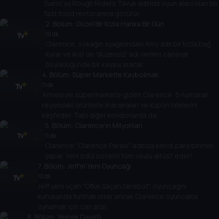
Sumo'yu Rough Riders Tavuk adında oyun alanı olan bir
fast food restoranına götürür.
2
. Bölüm:
Güzel Bir Kızla Harika Bir Gün
10 dk
Clarence, sokağın aşağısındaki Amy adlı bir kızla bağ
kurar ve ikisi de 'düzensiz' adı verilen canavar
büyüklüğünde bir kayayı ararlar.
4
. Bölüm:
Süper Markette Kaybolmak
11 dk
Annesiyle süpermarkete giden Clarence, 5 numaralı
reyondaki ürünlerle maceraları ve kupon hilelerini
keşfeder. Tabi diğer koridorlarda da.
5
. Bölüm:
Clarence'ın Milyonları
11 dk
Clarence "Clarence Parası" adında kendi para birimini
yapar. Yeni ödül sistemi tüm okulu altüst eder!
7
. Bölüm:
Jeff'in Yeni Oyuncağı
10 dk
Jeff yeni uçan "Öfke Saçan Ginsbot" oyuncağını
kutusunda tutmak ister ancak Clarence oyuncakla
oynamak için can atar.
8
. Bölüm:
Yemek Daveti