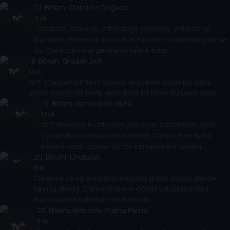
17
. Bölüm:
Clarence Doğada
9 dk
Clarence, Sumo ve Jeff'in doğa yürüyüşü, yetersiz ve
bunalmış rehberleri Josh'un yüzünden rotasından çıkar ve
bu Clarence'ı öne geçmeye teşvik eder.
18
. Bölüm:
Sıradan Jeff
10 dk
Jeff, standart bir test sonucu akademik başarının daha
düşük olduğu bir sınıfa yerleşince bir kimlik bunalımı yaşar.
19
. Bölüm:
Kertenkele Günü
10 dk
Jeff, Belson'ın muhteşem yeni oyun sisteminde oyun
oynamak için mücadele ederken Clarence ve Sumo
beklenmedik ödüller için bir kertenkeleyi kovalar.
20
. Bölüm:
Unutulan
9 dk
Clarence ve kararsız sınıf arkadaşı Brady okulda geride
kalınca, Brady, Clarence'ın eve dönüş yolculuğundaki
maceralarına katılmak zorunda kalır.
22
. Bölüm:
Belson'ın Pijama Partisi
9 dk