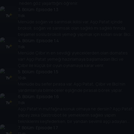
neden göz yaşarttığını öğrenir.
3
. Bölüm:
Episode 1.3
11 dk
Menüde soğan ve sarımsak ikilisi var. Aşçı Patat içinde
brokoli, soğan ve sarımsak olan sağlıklı mı sağlıklı fırında
beşamel soslu brokoli yemeği yapmak için kolları sıvar. Bici
yine harika bir sunum hazırlar.
4
. Bölüm:
Episode 1.4
11 dk
Menüde Çılbır’ın en sevdiği yiyeceklerden olan domates
var! Aşçı Patat yemeği hazırlamaya başlamadan Bici ve
Çılbır ile küçük bir oyun oynamaya karar verir.
5
. Bölüm:
Episode 1.5
10 dk
Menüde bu sefer pırasa var. Aşçı Patat, Çılbır ve Bici’nin
yardımlarıyla bilmeceler eşliğinde pırasalı börek yapar.
6
. Bölüm:
Episode 1.6
11 dk
Aşçı Patat’ın mutfağına konuk olmaya ne dersin? Aşçı Patat,
yapay zeka Gastrobot ile yemeklerin sağlıklı yapım
tekniklerini keşfederken, bir yandan sevimli aşçı adayları
Bici ve Çılbır ile şarkılar eşliğinde eğlenceli ve lezzetli
7
. Bölüm:
Episode 1.7
sunumlar yapıyorlar.
12 dk