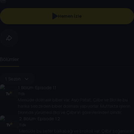
Hemen İzle
Bölümler
1. Sezon
1
. Bölüm:
Episode 1.1
11 dk
Menüde dolmalık biber var. Aşçı Patat, Çılbır ve Bici ile bu
harika sebzeden biber dolması yapıyorlar. Mutfakta işlerin
tıkırında yürümesi Bici ve Çılbır’ın görevlerinden biridir.
2
. Bölüm:
Episode 1.2
11 dk
Menüde bu sefer balkabağı ve brokoli var. Çılbır soğanların