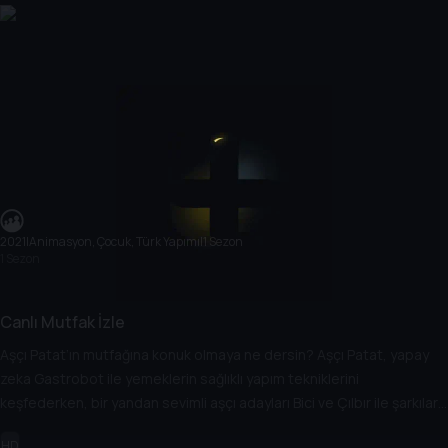
2021
|
Animasyon, Çocuk, Türk Yapımı
|
1 Sezon
1 Sezon
Canlı Mutfak İzle
Aşçı Patat’ın mutfağına konuk olmaya ne dersin? Aşçı Patat, yapay
zeka Gastrobot ile yemeklerin sağlıklı yapım tekniklerini
keşfederken, bir yandan sevimli aşçı adayları Bici ve Çılbır ile şarkılar
eşliğinde eğlenceli ve lezzetli sunumlar yapıyorlar.
HD