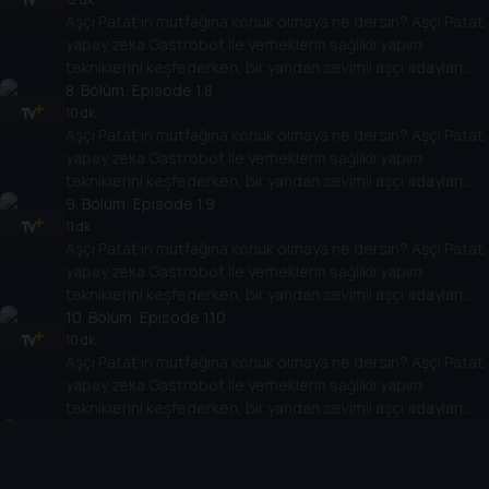
Aşçı Patat’ın mutfağına konuk olmaya ne dersin? Aşçı Patat,
yapay zeka Gastrobot ile yemeklerin sağlıklı yapım
tekniklerini keşfederken, bir yandan sevimli aşçı adayları
Bici ve Çılbır ile şarkılar eşliğinde eğlenceli ve lezzetli
8
. Bölüm:
Episode 1.8
sunumlar yapıyorlar.
10 dk
Aşçı Patat’ın mutfağına konuk olmaya ne dersin? Aşçı Patat,
yapay zeka Gastrobot ile yemeklerin sağlıklı yapım
tekniklerini keşfederken, bir yandan sevimli aşçı adayları
Bici ve Çılbır ile şarkılar eşliğinde eğlenceli ve lezzetli
9
. Bölüm:
Episode 1.9
sunumlar yapıyorlar.
11 dk
Aşçı Patat’ın mutfağına konuk olmaya ne dersin? Aşçı Patat,
yapay zeka Gastrobot ile yemeklerin sağlıklı yapım
tekniklerini keşfederken, bir yandan sevimli aşçı adayları
Bici ve Çılbır ile şarkılar eşliğinde eğlenceli ve lezzetli
10
. Bölüm:
Episode 1.10
sunumlar yapıyorlar.
10 dk
Aşçı Patat’ın mutfağına konuk olmaya ne dersin? Aşçı Patat,
yapay zeka Gastrobot ile yemeklerin sağlıklı yapım
tekniklerini keşfederken, bir yandan sevimli aşçı adayları
Bici ve Çılbır ile şarkılar eşliğinde eğlenceli ve lezzetli
11
. Bölüm:
Episode 1.11
sunumlar yapıyorlar.
10 dk
Aşçı Patat’ın mutfağına konuk olmaya ne dersin? Aşçı Patat,