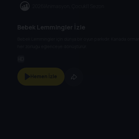
2026
|
Animasyon, Çocuk
|
1 Sezon
Bebek Lemmingler İzle
Bebek Lemmingler için dünya bir oyun parkıdır. Kanada ormanı
her zorluğu eğlenceye dönüştürür.
HD
Hemen İzle