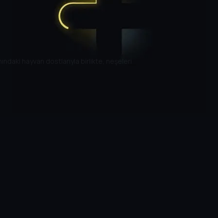
ndaki hayvan dostlarıyla birlikte, neşeleri