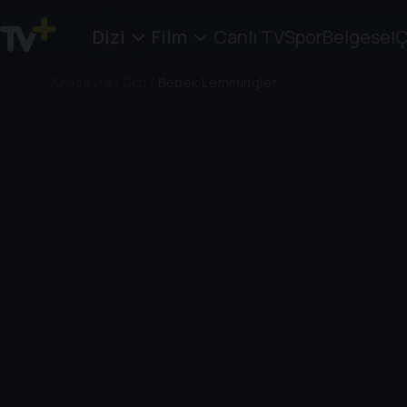
Dizi
Film
Canlı TV
Spor
Belgesel
Ç
Anasayfa
/
Dizi
/
Bebek Lemmingler