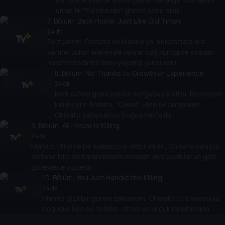
umar. İlk "Fūrinkazan" görevi sona erer.
7
. Bölüm:
Back Home, Just Like Old Times
24 dk
Ev ziyareti, Chisato ve Mahiro’ya, suikastlara ara
verme, tuhaf aileleriyle tekrar bağ kurma ve sıradan
hayatın nadir bir anını yaşama şansı verir.
8
. Bölüm:
No Thanks to Growth or Experience
24 dk
Kedi kafesi günü polisin sorgusuyla biter. Rotasyon
ikiliyi ayırır: Mahiro, "Cellat" Hino ile tanışırken,
Chisato satış kaosu boğuşmaktadır.
9
. Bölüm:
All I Know is Killing
24 dk
Mahiro, Hino ile bir suikastçıyı öldürürken, Chisato satışta
zorlanır. İkisi de kararlılıklarını sınayan yeni baskılar ve gizli
görevlerle yüzleşir.
10
. Bölüm:
You Just Handle the Killing
24 dk
Mahiro gizli bir görevi saklarken, Chisato ofis kaosuyla
boğuşur. İkisi de tehlike, stres ve küçük rahatlıklarla
uğraşırken bağları güçlenir.