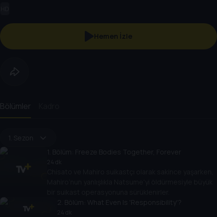
HD
Hemen İzle
Bölümler
Kadro
1. Sezon
1
. Bölüm:
Freeze Bodies Together, Forever
24 dk
Chisato ve Mahiro suikastçı olarak sakince yaşarken,
Mahiro’nun yanlışlıkla Natsume'yi öldürmesiyle büyük
bir suikast operasyonuna sürüklenirler.
2
. Bölüm:
What Even Is 'Responsibility'?
24 dk