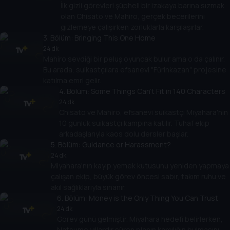
İlk gizli görevleri şüpheli bir izakaya barına sızmak
olan Chisato ve Mahiro, gerçek becerilerini
gizlemeye çalışırken zorluklarla karşılaşırlar.
3
. Bölüm:
Bringing This One Home
24 dk
Mahiro sevdiği bir peluş oyuncak bulur ama o da çalınır.
Bu arada, suikastçılara efsanevi "Fūrinkazan" projesine
katılma emri gelir.
4
. Bölüm:
Some Things Can't Fit in 140 Characters
24 dk
Chisato ve Mahiro, efsanevi suikastçı Miyahara'nın
10 günlük suikastçı kampına katılır. Tuhaf ekip
arkadaşlarıyla kaos dolu dersler başlar.
5
. Bölüm:
Guidance or Harassment?
24 dk
Miyahara'nın kayıp yemek kutusunu yeniden yapmaya
çalışan ekip, büyük görev öncesi sabır, takım ruhu ve
akıl sağlıklarıyla sınanır.
6
. Bölüm:
Money is the Only Thing You Can Trust
24 dk
Görev günü gelmiştir. Miyahara hedefi belirlerken,
Natsume yıllardır süren planın karşılığın bulmasını