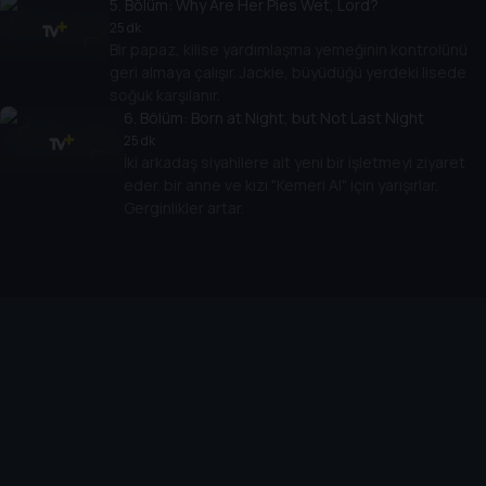
5
. Bölüm:
Why Are Her Pies Wet, Lord?
25 dk
Bir papaz, kilise yardımlaşma yemeğinin kontrolünü
geri almaya çalışır. Jackie, büyüdüğü yerdeki lisede
soğuk karşılanır.
6
. Bölüm:
Born at Night, but Not Last Night
25 dk
İki arkadaş siyahilere ait yeni bir işletmeyi ziyaret
eder. bir anne ve kızı "Kemeri Al" için yarışırlar.
Gerginlikler artar.
Cihazlar
Öne Çıkanlar
TV+ Pro
Yasal
From
TV+ Nedir?
Aydınlatma Metni
Doğu
TV+ Ev (IPTV)