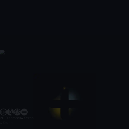
2019
|
Komedi
|
4 Sezon
4 Sezon