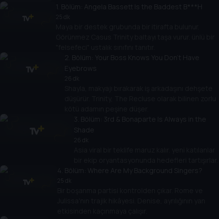
1
. Bölüm:
Angela Bassett Is the Baddest B***H
25 dk
Maya bir destek grubunda bir itirafta bulunur.
Görünmez Casus Trinity baltayı taşa vurur. ünlü bir
"felsefeci" ustalık sınıfını tanıtır.
2
. Bölüm:
Your Boss Knows You Don't Have
Eyebrows
26 dk
Shayla, makyajı bırakarak iş arkadaşını dehşete
düşürür. Trinity, The Recluse olarak bilinen zorlu
kötü adamın peşine düşer.
3
. Bölüm:
3rd & Bonaparte Is Always in the
Shade
26 dk
Asia viral bir teklife maruz kalır. yeni katılanlar
bir ekip oryantasyonunda hedefleri tartışırlar.
4
. Bölüm:
Where Are My Background Singers?
25 dk
Bir boşanma partisi kontrolden çıkar. Rome ve
Julissa'nın trajik hikâyesi. Denise, ayrılığının yan
etkisinden kaçınmaya çalışır.