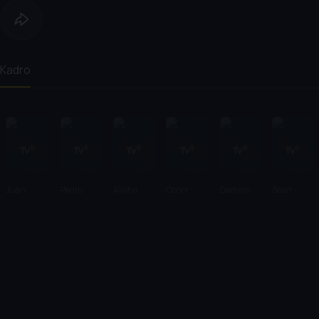
Kadro
Juan
Pedro
Alisha
Conor
Gemma
Sean
Jesús
Solís
Weir
MacNeill
Arteton
Bean
García
García
Galocha