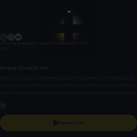
2024
|
Aile, Animasyon, Çocuk, Komedi, Macera
|
79 dk
79 dk
Kovboy Çocuklar İzle
Kovboy Çocuklar, kendilerini büyük bir maceranın içerisinde bulan iki
kardeşin hikayesini konu ediyor. İrlandalı iki kardeş okyanus gemisiyle
New York'a gider ve kendilerini bir yetim treninde vahşi, ülke çapında
bir yolculukta bulurlar. Kardeşler burada hayatlarını sonsuza dek
HD
değiştirecek muhteşem arkadaşlıklar kurar. Merak, arkadaşlık ve
takım çalışmasıyla beslenen tehlikeli ve keşif dolu arayışları onları
yürek ısıtan ve eğlenceli bir yuva arayışında sinsi kötü adamlarla,
Hemen İzle
beklenmedik kahramanlarla ve şaşırtıcı maceralarla karşılaştıracaktır.