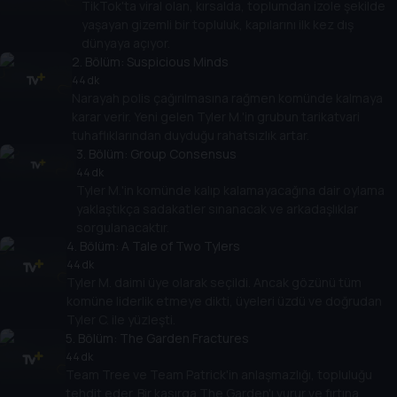
TikTok'ta viral olan, kırsalda, toplumdan izole şekilde
yaşayan gizemli bir topluluk, kapılarını ilk kez dış
dünyaya açıyor.
2
. Bölüm:
Suspicious Minds
44 dk
Narayah polis çağırılmasına rağmen komünde kalmaya
karar verir. Yeni gelen Tyler M.'in grubun tarikatvari
tuhaflıklarından duyduğu rahatsızlık artar.
3
. Bölüm:
Group Consensus
44 dk
Tyler M.'in komünde kalıp kalamayacağına dair oylama
yaklaştıkça sadakatler sınanacak ve arkadaşlıklar
sorgulanacaktır.
4
. Bölüm:
A Tale of Two Tylers
44 dk
Tyler M. daimi üye olarak seçildi. Ancak gözünü tüm
komüne liderlik etmeye dikti, üyeleri üzdü ve doğrudan
Tyler C. ile yüzleşti.
5
. Bölüm:
The Garden Fractures
44 dk
Team Tree ve Team Patrick'in anlaşmazlığı, topluluğu
tehdit eder. Bir kasırga The Garden'ı vurur ve fırtına