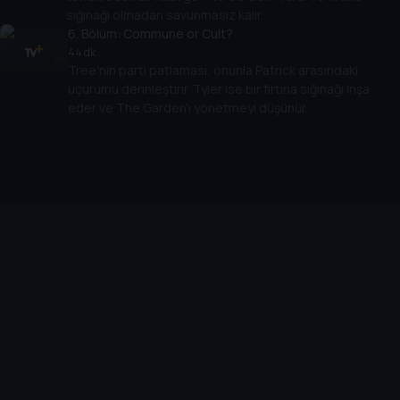
sığınağı olmadan savunmasız kalır.
6
. Bölüm:
Commune or Cult?
44 dk
Tree'nin parti patlaması, onunla Patrick arasındaki
uçurumu derinleştirir. Tyler ise bir fırtına sığınağı inşa
eder ve The Garden'ı yönetmeyi düşünür.
Cihazlar
Öne Çıkanlar
TV+ Pro
Yasal
From
TV+ Nedir?
Aydınlatma Metni
Doğu
TV+ Ev (IPTV)
Kullanım Koşulları
The Housemaid
TV+ Smart TV