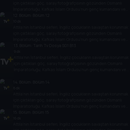
için çıktıkları göç, saray fotoğrafçısının gözünden Osmanlı
İmparatorluğu, Kafkas İslam Ordusu’nun genç kumandanı ve
daha birçok başlık. Türk ve dünya tarihindeki olay ve olgulara
12
. Bölüm:
Bölüm 12
dair birbirinden farklı konular kapsamlı dosyalarla ekrana
10 dk
Attila’nın İstanbul seferi, İngiliz çocukların savaştan korunmak
geliyor.
için çıktıkları göç, saray fotoğrafçısının gözünden Osmanlı
İmparatorluğu, Kafkas İslam Ordusu’nun genç kumandanı ve
daha birçok başlık. Türk ve dünya tarihindeki olay ve olgulara
13
. Bölüm:
Tarih Tv Dosya S01 B13
dair birbirinden farklı konular kapsamlı dosyalarla ekrana
9 dk
Attila’nın İstanbul seferi, İngiliz çocukların savaştan korunmak
geliyor.
için çıktıkları göç, saray fotoğrafçısının gözünden Osmanlı
İmparatorluğu, Kafkas İslam Ordusu’nun genç kumandanı ve
daha birçok başlık. Türk ve dünya tarihindeki olay ve olgulara
dair birbirinden farklı konular kapsamlı dosyalarla ekrana
14
. Bölüm:
Bölüm 14
geliyor.
8 dk
Attila’nın İstanbul seferi, İngiliz çocukların savaştan korunmak
için çıktıkları göç, saray fotoğrafçısının gözünden Osmanlı
İmparatorluğu, Kafkas İslam Ordusu’nun genç kumandanı ve
daha birçok başlık. Türk ve dünya tarihindeki olay ve olgulara
15
. Bölüm:
Bölüm 15
dair birbirinden farklı konular kapsamlı dosyalarla ekrana
16 dk
Attila’nın İstanbul seferi, İngiliz çocukların savaştan korunmak
geliyor.