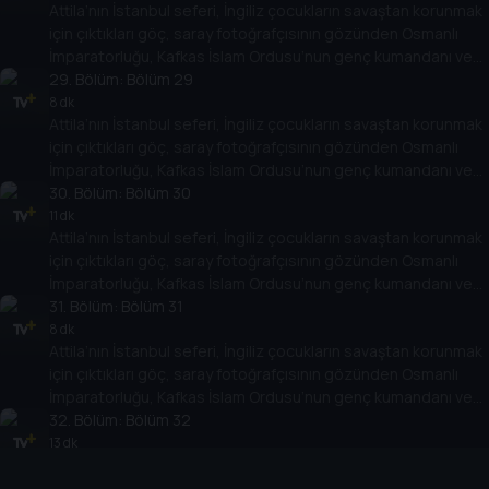
Attila’nın İstanbul seferi, İngiliz çocukların savaştan korunmak
için çıktıkları göç, saray fotoğrafçısının gözünden Osmanlı
İmparatorluğu, Kafkas İslam Ordusu’nun genç kumandanı ve
daha birçok başlık. Türk ve dünya tarihindeki olay ve olgulara
29
. Bölüm:
Bölüm 29
dair birbirinden farklı konular kapsamlı dosyalarla ekrana
8 dk
Attila’nın İstanbul seferi, İngiliz çocukların savaştan korunmak
geliyor.
için çıktıkları göç, saray fotoğrafçısının gözünden Osmanlı
İmparatorluğu, Kafkas İslam Ordusu’nun genç kumandanı ve
daha birçok başlık. Türk ve dünya tarihindeki olay ve olgulara
30
. Bölüm:
Bölüm 30
dair birbirinden farklı konular kapsamlı dosyalarla ekrana
11 dk
Attila’nın İstanbul seferi, İngiliz çocukların savaştan korunmak
geliyor.
için çıktıkları göç, saray fotoğrafçısının gözünden Osmanlı
İmparatorluğu, Kafkas İslam Ordusu’nun genç kumandanı ve
daha birçok başlık. Türk ve dünya tarihindeki olay ve olgulara
31
. Bölüm:
Bölüm 31
dair birbirinden farklı konular kapsamlı dosyalarla ekrana
8 dk
Attila’nın İstanbul seferi, İngiliz çocukların savaştan korunmak
geliyor.
için çıktıkları göç, saray fotoğrafçısının gözünden Osmanlı
İmparatorluğu, Kafkas İslam Ordusu’nun genç kumandanı ve
daha birçok başlık. Türk ve dünya tarihindeki olay ve olgulara
32
. Bölüm:
Bölüm 32
dair birbirinden farklı konular kapsamlı dosyalarla ekrana
13 dk
Attila’nın İstanbul seferi, İngiliz çocukların savaştan korunmak
geliyor.
için çıktıkları göç, saray fotoğrafçısının gözünden Osmanlı