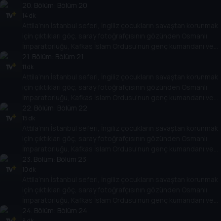
daha birçok başlık. Türk ve dünya tarihindeki olay ve olgulara
20
. Bölüm:
Bölüm 20
dair birbirinden farklı konular kapsamlı dosyalarla ekrana
14 dk
Attila’nın İstanbul seferi, İngiliz çocukların savaştan korunmak
geliyor.
için çıktıkları göç, saray fotoğrafçısının gözünden Osmanlı
İmparatorluğu, Kafkas İslam Ordusu’nun genç kumandanı ve
daha birçok başlık. Türk ve dünya tarihindeki olay ve olgulara
21
. Bölüm:
Bölüm 21
dair birbirinden farklı konular kapsamlı dosyalarla ekrana
11 dk
Attila’nın İstanbul seferi, İngiliz çocukların savaştan korunmak
geliyor.
için çıktıkları göç, saray fotoğrafçısının gözünden Osmanlı
İmparatorluğu, Kafkas İslam Ordusu’nun genç kumandanı ve
daha birçok başlık. Türk ve dünya tarihindeki olay ve olgulara
22
. Bölüm:
Bölüm 22
dair birbirinden farklı konular kapsamlı dosyalarla ekrana
15 dk
Attila’nın İstanbul seferi, İngiliz çocukların savaştan korunmak
geliyor.
için çıktıkları göç, saray fotoğrafçısının gözünden Osmanlı
İmparatorluğu, Kafkas İslam Ordusu’nun genç kumandanı ve
daha birçok başlık. Türk ve dünya tarihindeki olay ve olgulara
23
. Bölüm:
Bölüm 23
dair birbirinden farklı konular kapsamlı dosyalarla ekrana
10 dk
Attila’nın İstanbul seferi, İngiliz çocukların savaştan korunmak
geliyor.
için çıktıkları göç, saray fotoğrafçısının gözünden Osmanlı
İmparatorluğu, Kafkas İslam Ordusu’nun genç kumandanı ve
daha birçok başlık. Türk ve dünya tarihindeki olay ve olgulara
24
. Bölüm:
Bölüm 24
dair birbirinden farklı konular kapsamlı dosyalarla ekrana
8 dk