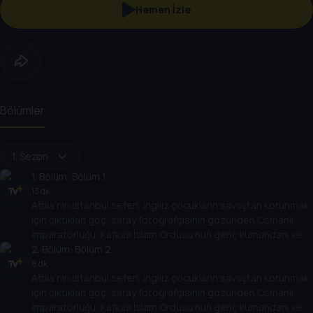
Hemen İzle
Bölümler
1. Sezon
1
. Bölüm:
Bölüm 1
13 dk
Attila’nın İstanbul seferi, İngiliz çocukların savaştan korunmak
için çıktıkları göç, saray fotoğrafçısının gözünden Osmanlı
İmparatorluğu, Kafkas İslam Ordusu’nun genç kumandanı ve
daha birçok başlık. Türk ve dünya tarihindeki olay ve olgulara
2
. Bölüm:
Bölüm 2
dair birbirinden farklı konular kapsamlı dosyalarla ekrana
8 dk
Attila’nın İstanbul seferi, İngiliz çocukların savaştan korunmak
geliyor.
için çıktıkları göç, saray fotoğrafçısının gözünden Osmanlı
İmparatorluğu, Kafkas İslam Ordusu’nun genç kumandanı ve