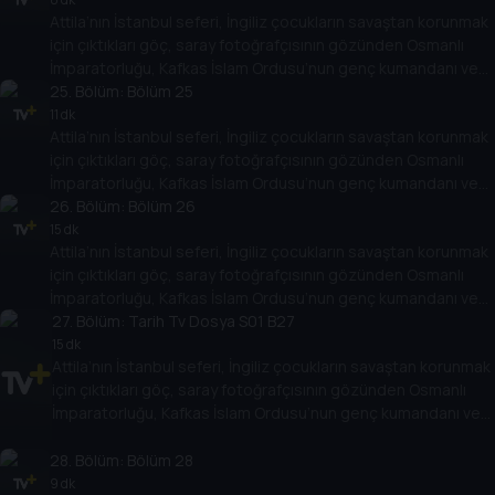
Attila’nın İstanbul seferi, İngiliz çocukların savaştan korunmak
geliyor.
için çıktıkları göç, saray fotoğrafçısının gözünden Osmanlı
İmparatorluğu, Kafkas İslam Ordusu’nun genç kumandanı ve
daha birçok başlık. Türk ve dünya tarihindeki olay ve olgulara
25
. Bölüm:
Bölüm 25
dair birbirinden farklı konular kapsamlı dosyalarla ekrana
11 dk
Attila’nın İstanbul seferi, İngiliz çocukların savaştan korunmak
geliyor.
için çıktıkları göç, saray fotoğrafçısının gözünden Osmanlı
İmparatorluğu, Kafkas İslam Ordusu’nun genç kumandanı ve
daha birçok başlık. Türk ve dünya tarihindeki olay ve olgulara
26
. Bölüm:
Bölüm 26
dair birbirinden farklı konular kapsamlı dosyalarla ekrana
15 dk
Attila’nın İstanbul seferi, İngiliz çocukların savaştan korunmak
geliyor.
için çıktıkları göç, saray fotoğrafçısının gözünden Osmanlı
İmparatorluğu, Kafkas İslam Ordusu’nun genç kumandanı ve
daha birçok başlık. Türk ve dünya tarihindeki olay ve olgulara
27
. Bölüm:
Tarih Tv Dosya S01 B27
dair birbirinden farklı konular kapsamlı dosyalarla ekrana
15 dk
Attila’nın İstanbul seferi, İngiliz çocukların savaştan korunmak
geliyor.
için çıktıkları göç, saray fotoğrafçısının gözünden Osmanlı
İmparatorluğu, Kafkas İslam Ordusu’nun genç kumandanı ve
daha birçok başlık. Türk ve dünya tarihindeki olay ve olgulara
dair birbirinden farklı konular kapsamlı dosyalarla ekrana
28
. Bölüm:
Bölüm 28
geliyor.
9 dk