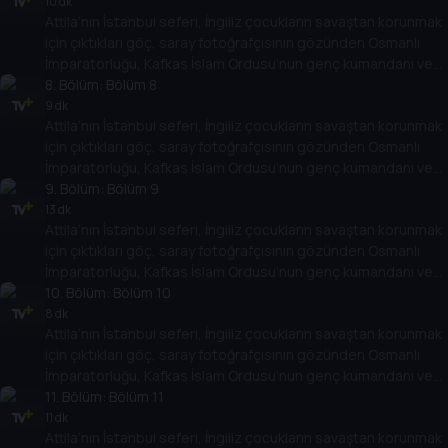
dair birbirinden farklı konular kapsamlı dosyalarla ekrana
10 dk
Attila’nın İstanbul seferi, İngiliz çocukların savaştan korunmak
geliyor.
için çıktıkları göç, saray fotoğrafçısının gözünden Osmanlı
İmparatorluğu, Kafkas İslam Ordusu’nun genç kumandanı ve
daha birçok başlık. Türk ve dünya tarihindeki olay ve olgulara
8
. Bölüm:
Bölüm 8
dair birbirinden farklı konular kapsamlı dosyalarla ekrana
9 dk
Attila’nın İstanbul seferi, İngiliz çocukların savaştan korunmak
geliyor.
için çıktıkları göç, saray fotoğrafçısının gözünden Osmanlı
İmparatorluğu, Kafkas İslam Ordusu’nun genç kumandanı ve
daha birçok başlık. Türk ve dünya tarihindeki olay ve olgulara
9
. Bölüm:
Bölüm 9
dair birbirinden farklı konular kapsamlı dosyalarla ekrana
13 dk
Attila’nın İstanbul seferi, İngiliz çocukların savaştan korunmak
geliyor.
için çıktıkları göç, saray fotoğrafçısının gözünden Osmanlı
İmparatorluğu, Kafkas İslam Ordusu’nun genç kumandanı ve
daha birçok başlık. Türk ve dünya tarihindeki olay ve olgulara
10
. Bölüm:
Bölüm 10
dair birbirinden farklı konular kapsamlı dosyalarla ekrana
8 dk
Attila’nın İstanbul seferi, İngiliz çocukların savaştan korunmak
geliyor.
için çıktıkları göç, saray fotoğrafçısının gözünden Osmanlı
İmparatorluğu, Kafkas İslam Ordusu’nun genç kumandanı ve
daha birçok başlık. Türk ve dünya tarihindeki olay ve olgulara
11
. Bölüm:
Bölüm 11
dair birbirinden farklı konular kapsamlı dosyalarla ekrana
11 dk
Attila’nın İstanbul seferi, İngiliz çocukların savaştan korunmak
geliyor.