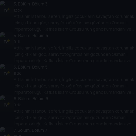
daha birçok başlık. Türk ve dünya tarihindeki olay ve olgulara
3
. Bölüm:
Bölüm 3
dair birbirinden farklı konular kapsamlı dosyalarla ekrana
12 dk
Attila’nın İstanbul seferi, İngiliz çocukların savaştan korunmak
geliyor.
için çıktıkları göç, saray fotoğrafçısının gözünden Osmanlı
İmparatorluğu, Kafkas İslam Ordusu’nun genç kumandanı ve
daha birçok başlık. Türk ve dünya tarihindeki olay ve olgulara
4
. Bölüm:
Bölüm 4
dair birbirinden farklı konular kapsamlı dosyalarla ekrana
9 dk
Attila’nın İstanbul seferi, İngiliz çocukların savaştan korunmak
geliyor.
için çıktıkları göç, saray fotoğrafçısının gözünden Osmanlı
İmparatorluğu, Kafkas İslam Ordusu’nun genç kumandanı ve
daha birçok başlık. Türk ve dünya tarihindeki olay ve olgulara
5
. Bölüm:
Bölüm 5
dair birbirinden farklı konular kapsamlı dosyalarla ekrana
11 dk
Attila’nın İstanbul seferi, İngiliz çocukların savaştan korunmak
geliyor.
için çıktıkları göç, saray fotoğrafçısının gözünden Osmanlı
İmparatorluğu, Kafkas İslam Ordusu’nun genç kumandanı ve
daha birçok başlık. Türk ve dünya tarihindeki olay ve olgulara
6
. Bölüm:
Bölüm 6
dair birbirinden farklı konular kapsamlı dosyalarla ekrana
9 dk
Attila’nın İstanbul seferi, İngiliz çocukların savaştan korunmak
geliyor.
için çıktıkları göç, saray fotoğrafçısının gözünden Osmanlı
İmparatorluğu, Kafkas İslam Ordusu’nun genç kumandanı ve
daha birçok başlık. Türk ve dünya tarihindeki olay ve olgulara
7
. Bölüm:
Bölüm 7