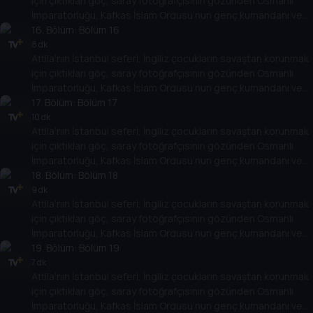
için çıktıkları göç, saray fotoğrafçısının gözünden Osmanlı
İmparatorluğu, Kafkas İslam Ordusu’nun genç kumandanı ve
daha birçok başlık. Türk ve dünya tarihindeki olay ve olgulara
16
. Bölüm:
Bölüm 16
dair birbirinden farklı konular kapsamlı dosyalarla ekrana
8 dk
Attila’nın İstanbul seferi, İngiliz çocukların savaştan korunmak
geliyor.
için çıktıkları göç, saray fotoğrafçısının gözünden Osmanlı
İmparatorluğu, Kafkas İslam Ordusu’nun genç kumandanı ve
daha birçok başlık. Türk ve dünya tarihindeki olay ve olgulara
17
. Bölüm:
Bölüm 17
dair birbirinden farklı konular kapsamlı dosyalarla ekrana
10 dk
Attila’nın İstanbul seferi, İngiliz çocukların savaştan korunmak
geliyor.
için çıktıkları göç, saray fotoğrafçısının gözünden Osmanlı
İmparatorluğu, Kafkas İslam Ordusu’nun genç kumandanı ve
daha birçok başlık. Türk ve dünya tarihindeki olay ve olgulara
18
. Bölüm:
Bölüm 18
dair birbirinden farklı konular kapsamlı dosyalarla ekrana
9 dk
Attila’nın İstanbul seferi, İngiliz çocukların savaştan korunmak
geliyor.
için çıktıkları göç, saray fotoğrafçısının gözünden Osmanlı
İmparatorluğu, Kafkas İslam Ordusu’nun genç kumandanı ve
daha birçok başlık. Türk ve dünya tarihindeki olay ve olgulara
19
. Bölüm:
Bölüm 19
dair birbirinden farklı konular kapsamlı dosyalarla ekrana
7 dk
Attila’nın İstanbul seferi, İngiliz çocukların savaştan korunmak
geliyor.
için çıktıkları göç, saray fotoğrafçısının gözünden Osmanlı
İmparatorluğu, Kafkas İslam Ordusu’nun genç kumandanı ve