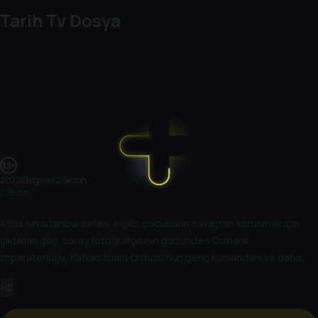
Tarih Tv Dosya
2022
|
Belgesel
|
2 Sezon
2 Sezon
Attila’nın İstanbul seferi, İngiliz çocukların savaştan korunmak için
çıktıkları göç, saray fotoğrafçısının gözünden Osmanlı
İmparatorluğu, Kafkas İslam Ordusu’nun genç kumandanı ve daha
birçok başlık. Türk ve dünya tarihindeki olay ve olgulara dair
HD
birbirinden farklı konular kapsamlı dosyalarla ekrana geliyor.